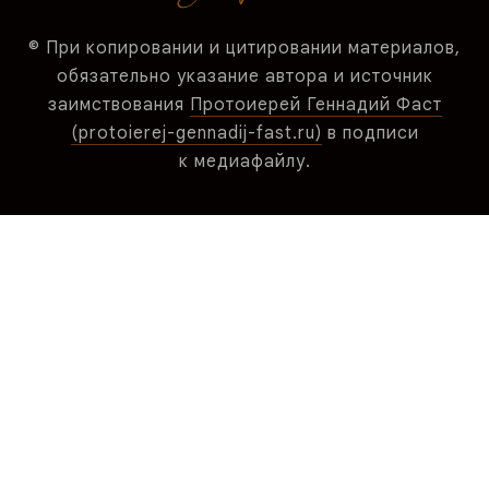
© При копировании и цитировании материалов,
обязательно указание автора и источник
заимствования
Протоиерей Геннадий Фаст
(protoierej-gennadij-fast.ru)
в подписи
к медиафайлу.