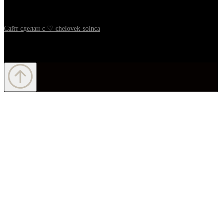
Сайт сделан c ♡ chelovek-solnca