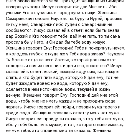
Было около шестого часа. Приходит женщина из Самарии
почерпнуть воды. Иисус говорит ей:
дай Мне пить.
Ибо
ученики Его отлучились в город купить пищи. Женщина
Самарянская говорит Ему:
как ты, будучи Иудей, просишь
пить у меня, Самарянки? ибо Иудеи с Самарянами не
сообщаются.
Иисус сказал ей в ответ:
если бы ты знала
дар Божий и Кто говорит тебе: дай Мне пить, то ты сама
просила бы у Него, и Он дал бы тебе воду живую.
Женщина говорит Ему:
Господин! Тебе и почерпнуть нечем,
а колодезь глубок; откуда же у Тебя вода живая?
Неужели
Ты больше отца нашего Иакова, который дал нам этот
колодезь и сам из него пил, и дети его, и скот его?
Иисус
сказал ей в ответ:
всякий, пьющий воду сию, возжаждет
опять,
а кто будет пить воду, которую Я дам ему, тот не
будет жаждать вовек; но вода, которую Я дам ему,
сделается в нем источником воды, текущей в жизнь
вечную.
Женщина говорит Ему:
Господин! дай мне этой
воды, чтобы мне не иметь жажды и не приходить сюда
черпать.
Иисус говорит ей:
пойди, позови мужа твоего и
приди сюда.
Женщина сказала в ответ:
у меня нет мужа.
Иисус говорит ей:
правду ты сказала, что у тебя нет мужа,
ибо у тебя было пять мужей, и тот, которого ныне имеешь,
не муж тебе; это справедливо ты сказала.
Женщина