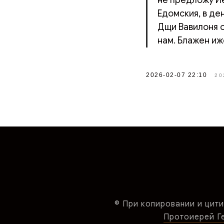
Едомския, в де
Дщи Вавилоня о
нам. Блажен иж
2026-02-07 22:10
20
© При копировании и цити
Протоиерей Ген