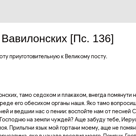
 Вавилонских [Пс. 136]
оту приуготовительную к Великому посту.
онских, тамо седохом и плакахом, внегда помянути 
реде его обесихом органы нашя. Яко тамо вопроси
ней и ведшии нас о пении: воспойте нам от песней С
Господню на земли чуждей? Аще забуду тебе, Иеру
оя. Прильпни язык мой гортани моему, аще не помян
русалима, яко в начале веселия моего. Помяни, Гос