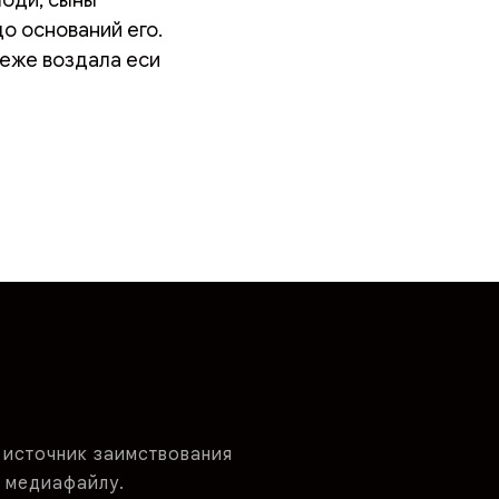
о оснований его.
 еже воздала еси
 источник заимствования
 медиафайлу.