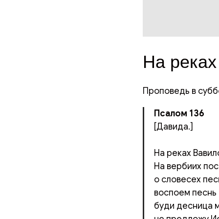
На реках
Проповедь в субб
Псалом 136
[Давида.]
На реках Вавил
На вербиих пос
о словесех пес
воспоем песнь 
буди десница м
не предложу Ие