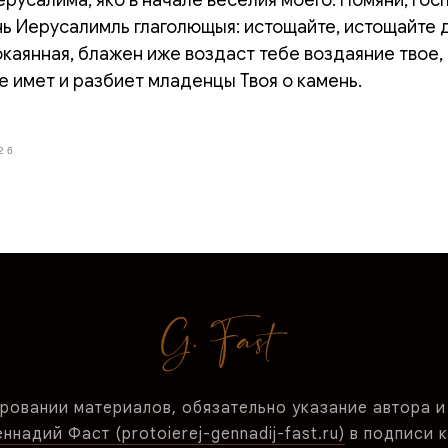
нь Иерусалимль глаголющыя: истощайте, истощайте д
каянная, блажен иже воздаст тебе воздаяние твое,
е имет и разбиет младенцы Твоя о камень.
26
ровании материалов, обязательно указание автора и
надий Фаст (protoierej-gennadij-fast.ru)
в подписи к