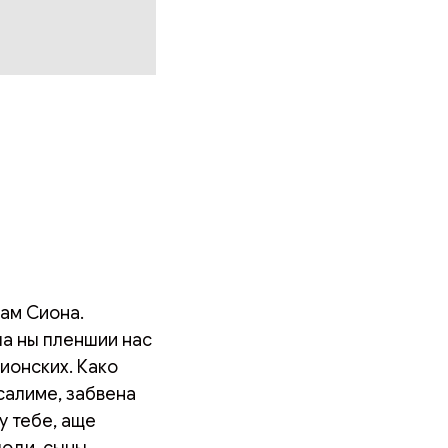
нам Сиона.
ша ны пленшии нас
ионских. Како
салиме, забвена
у тебе, аще
поди, сыны