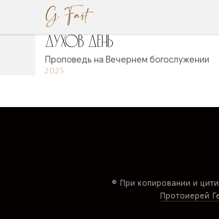
Духов день
Проповедь на Вечернем богослужении
2025
© При копировании и цити
Протоиерей Ген