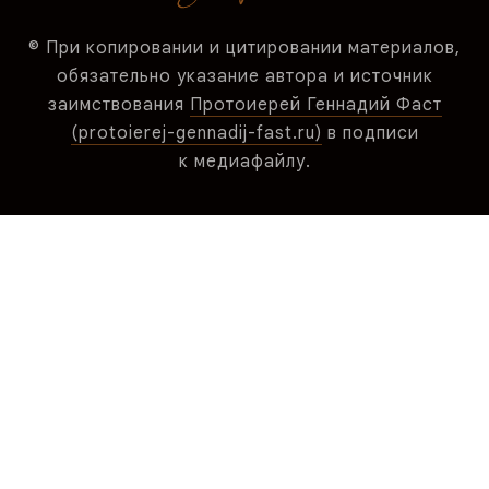
© При копировании и цитировании материалов,
обязательно указание автора и источник
заимствования
Протоиерей Геннадий Фаст
(protoierej-gennadij-fast.ru)
в подписи
к медиафайлу.