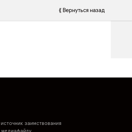
⟪ Вернуться назад
 источник заимствования
 медиафайлу.