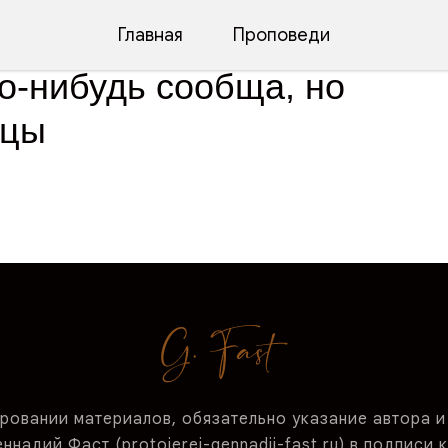
Главная
Проповеди
о-нибудь сообща, но
дцы
ровании материалов, обязательно указание автора и
надий Фаст (protoierej-gennadij-fast.ru)
в подписи к