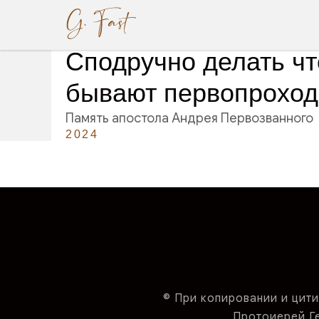
Сподручно делать чт
бывают первопрохо
Память апостола Андрея Первозванного
2024
© При копировании и цити
Протоиерей Ген