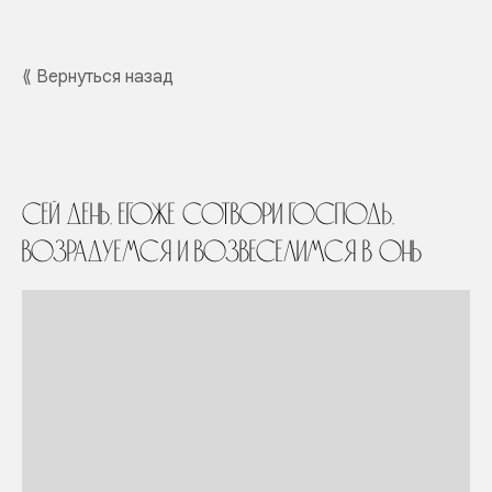
⟪ Вернуться назад
Сей день, егоже сотвори Господь,
возрадуемся и возвеселимся в онь