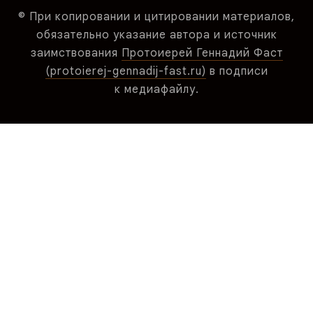
© При копировании и цитировании материалов,
обязательно указание автора и источник
заимствования
Протоиерей Геннадий Фаст
(protoierej-gennadij-fast.ru)
в подписи
к медиафайлу.