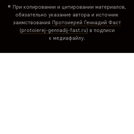
© При копировании и цитировании материалов,
обязательно указание автора и источник
заимствования
Протоиерей Геннадий Фаст
(protoierej-gennadij-fast.ru)
в подписи
к медиафайлу.