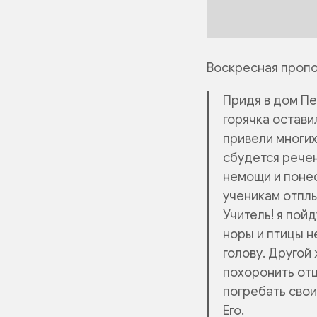
Воскресная пропов
Придя в дом Пет
горячка оставил
привели многих
сбудется речен
немощи и понес
ученикам
отплы
Учитель! я пойд
норы и птицы н
голову.
Другой ж
похоронить отц
погребать свои
Его.