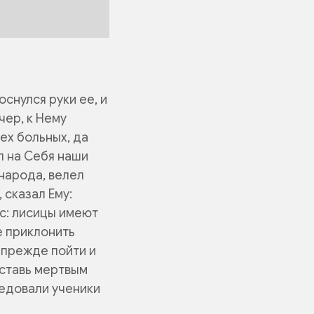
оснулся руки ее, и
чер, к Нему
ех больных, да
л на Себя наши
народа, велел
 сказал Ему:
с:
лисицы имеют
е приклонить
 прежде пойти и
оставь мертвым
ледовали ученики