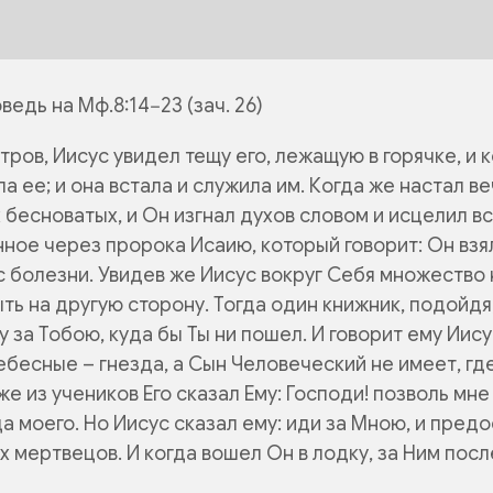
едь на Мф.8:14−23 (зач. 26)
ров, Иисус увидел тещу его, лежащую в горячке, и к
а ее; и она встала и служила им. Когда же настал ве
 бесноватых, и Он изгнал духов словом и исцелил вс
ное через пророка Исаию, который говорит:
Он взя
 болезни.
Увидев же Иисус вокруг Себя множество 
ть на другую сторону. Тогда один книжник, подойдя,
у за Тобою, куда бы Ты ни пошел.
И говорит ему Иису
ебесные – гнезда, а Сын Человеческий не имеет, гд
е из учеников Его сказал Ему:
Господи! позволь мне
а моего.
Но Иисус сказал ему:
иди за Мною, и пред
х мертвецов.
И когда вошел Он в лодку, за Ним пос