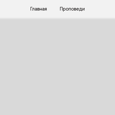
стала и служила им"
Главная
Проповеди