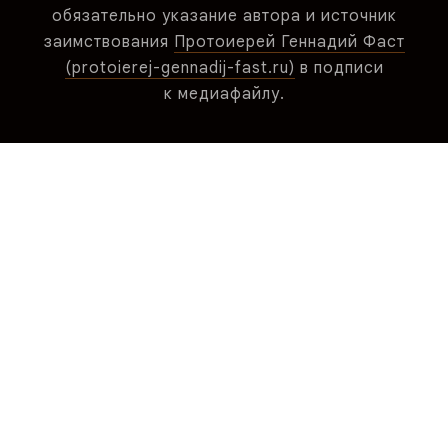
обязательно указание автора и источник
заимствования
Протоиерей Геннадий Фаст
(protoierej-gennadij-fast.ru)
в подписи
к медиафайлу.