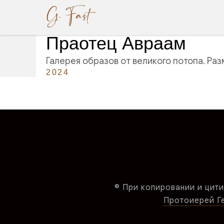
Праотец Авраам
Галерея образов от великого потопа. Р
2024
© При копировании и цити
Протоиерей Ген