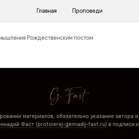
Главная
Проповеди
азмышления Рождественским постом
ровании материалов, обязательно указание автора и
надий Фаст (protoierej-gennadij-fast.ru)
в подписи к