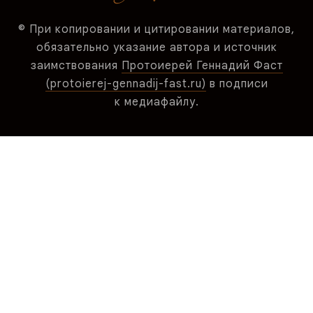
© При копировании и цитировании материалов,
обязательно указание автора и источник
заимствования
Протоиерей Геннадий Фаст
(protoierej-gennadij-fast.ru)
в подписи
к медиафайлу.