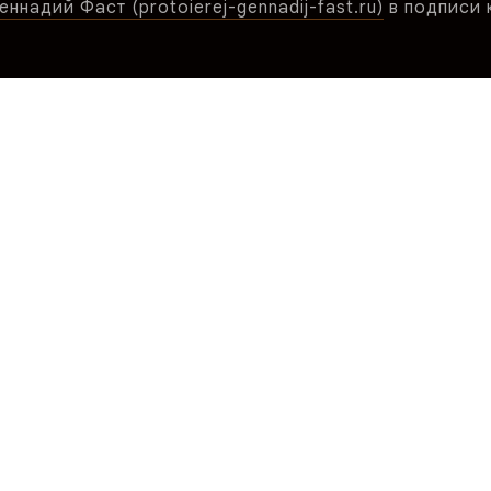
ннадий Фаст (protoierej-gennadij-fast.ru)
в подписи 