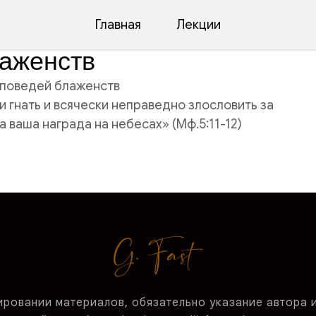
Главная
Лекции
лаженств
заповедей блаженств
и гнать и всячески неправедно злословить за
а ваша награда на небесах» (Мф.5:11-12)
ировании материалов, обязательно указание автора 