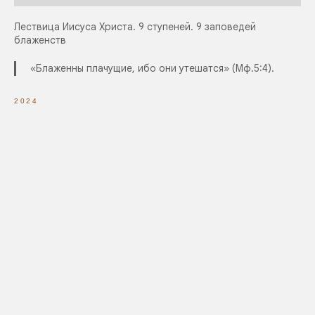
Лествица Иисуса Христа. 9 ступеней. 9 заповедей
блаженств
«Блаженны плачущие, ибо они утешатся» (Мф.5:4).
2024