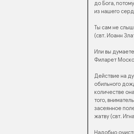
до Бога, потом
из нашего серд
Ты сам не слыш
(свт. Иоанн Зла
Или вы думаете
Филарет Моско
Действие на д
обильного дожд
количестве она
того, внимате
засеянное пол
жатву (свт. Игн
Надобно очисти