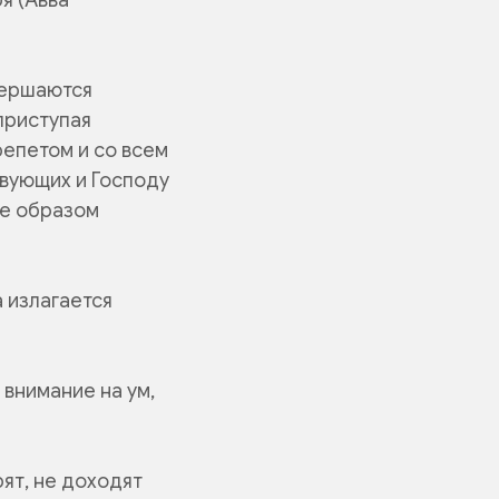
вершаются
 приступая
репетом и со всем
твующих и Господу
же образом
а излагается
 внимание на ум,
ят, не доходят