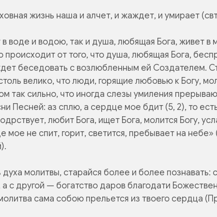
ховная жизнь наша и алчет, и жаждет, и умирает (свт
 в воде и водою, так и душа, любящая Бога, живет в
о происходит от того, что душа, любящая Бога, бес
ждет беседовать с возлюбленным ей Создателем. С
столь велико, что люди, горящие любовью к Богу, мо
итом так сильно, что иногда слезы умиления прерываю
сни Песней:
аз сплю, а сердце мое бдит
(5, 2), то ест
одрствует, любит Бога, ищет Бога, молится Богу, ус
е мое не спит, горит, светится, пребывает на небе» 
).
 духа молитвы, старайся более и более познавать: 
 а с другой — богатство даров благодати Божествен
молитва сама собою прельется из твоего сердца (Про