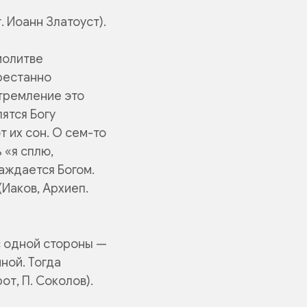
. Иоанн Златоуст).
 молитве
престанно
тремление это
лятся Богу
т их сон. О сем-то
ь «я сплю,
лаждается Богом.
(Иаков, Архиеп.
с одной стороны —
ной. Тогда
т, П. Соколов).