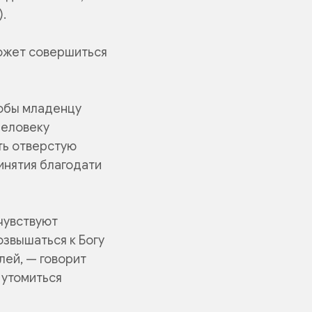
.
может совершиться
тобы младенцу
человеку
еть отверстую
ринятия благодати
чувствуют
озвышаться к Богу
лей, — говорит
 утомиться