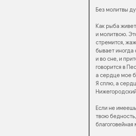
Без молитвы ду
Как рыба живет
и молитвою. Эт
стремится, жа
бывает иногда 
и во сне, и пр
говорится в Пе
а сердце мое б
Я сплю, а сердц
Нижегородский
Если не имеешь
твою бедность,
благоговейная 