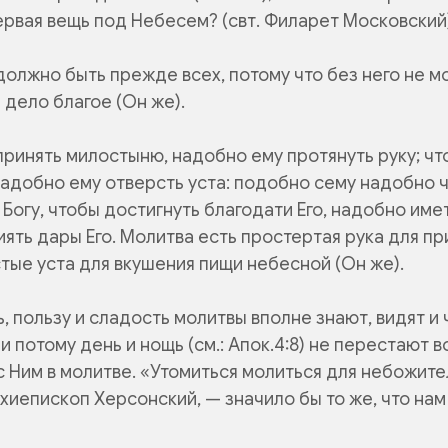
ервая вещь под Небесем? (свт. Филарет Московский)
олжно быть прежде всех, потому что без него не 
 дело благое (Он же).
ринять милостыню, надобно ему протянуть руку; ч
надобно ему отверсть уста: подобно сему надобно 
 Богу, чтобы достигнуть благодати Его, надобно им
иять дары Его. Молитва есть простертая рука для п
тые уста для вкушения пищи небесной (Он же).
 пользу и сладость молитвы вполне знают, видят и 
и потому день и нощь (см.: Апок.4:8) не перестают в
с Ним в молитве. «Утомиться молиться для небожите
хиепископ Херсонский, — значило бы то же, что нам