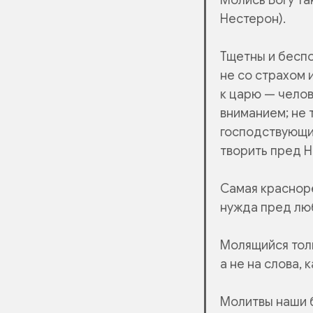
Нестерон).
Тщетны и беспо
не со страхом 
к царю — челов
вниманием; не 
господствующи
творить пред Н
Самая красноре
нужда пред люб
Молящийся толь
а не на слова, 
Молитвы наши б