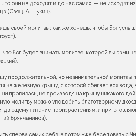
у что они не доходят и до нас самих, — не исходят и
ца (Свящ. А. Щукин).
ишь своей молитвы; как же хочешь, чтобы Бог услы
тоуст).
, что Бог будет внимать молитве, которой вы сами не
вский).
ушу продолжительной, но невнимательной молитвы
я на железную крышу, с которой сбегает вся вода, 
 ни пролилась, не производя на крышу никакого дей
льную молитву можно уподобить благотворному до
е, дающему питание произрастениям, и приготовля
атий Брянчанинов).
ть сперва самих себя, а потом уже беседовать с Чи