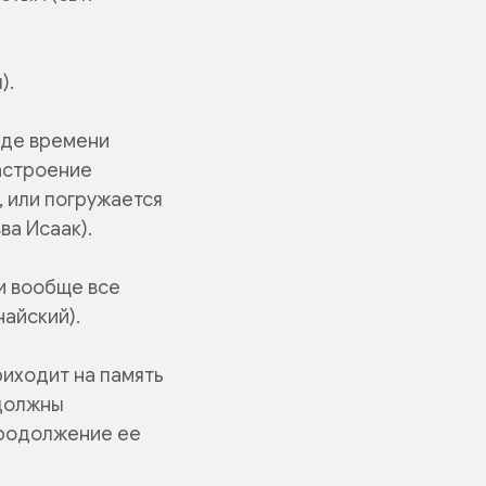
).
жде времени
астроение
, или погружается
ва Исаак).
(и вообще все
найский).
риходит на память
 должны
 продолжение ее