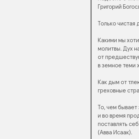
Григорий Богос
Только чистая 
Какими мы хоти
молитвы. Дух 
от предшествую
в земное теми 
Как дым от тле
греховные стра
То, чем бывает
и во время про
поставлять себ
(Авва Исаак).