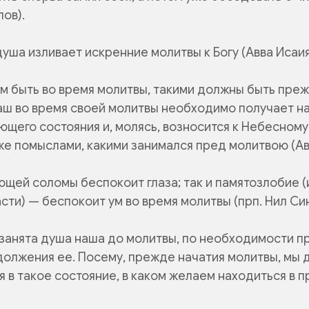
лов).
душа изливает искренние молитвы к Богу (Авва Исаия
м быть во время молитвы, такими должны быть пре
наш во время своей молитвы необходимо получает н
щего состояния и, молясь, возносится к Небесному
же помыслами, какими занимался пред молитвою (Ав
ющей соломы беспокоит глаза; так и памятозлобие 
сти) — беспокоит ум во время молитвы (прп. Нил Си
 занята душа наша до молитвы, по необходимости п
должения ее. Посему, прежде начатия молитвы, мы
я в такое состояние, в каком желаем находиться в