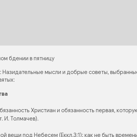
ом бдении в пятницу
: Назидательные мысли и добрые советы, выбранны
вятых:
тва
бязанность Христиан и обязанность первая, котор
. И. Толмачев).
кой вещи под Небесем
(Еккл.3:1); как не быть времен