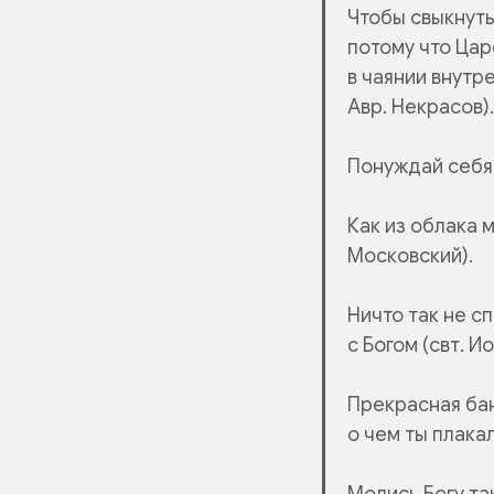
Чтобы свыкнуть
потому что
Цар
в чаянии внутр
Авр. Некрасов).
Понуждай себя 
Как из облака 
Московский).
Ничто так не с
с Богом (свт. И
Прекрасная бан
о чем ты плакал
Молись Богу так