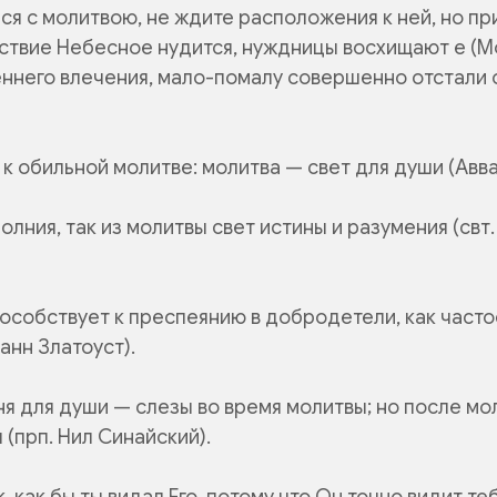
ся с молитвою, не ждите расположения к ней, но пр
ствие Небесное нудится, нуждницы восхищают е
(М
еннего влечения, мало-помалу совершенно отстали о
к обильной молитве: молитва — свет для души (Авва
молния, так из молитвы свет истины и разумения (свт
пособствует к преспеянию в добродетели, как час
оанн Златоуст).
я для души — слезы во время молитвы; но после мо
 (прп. Нил Синайский).
, как бы ты видал Его, потому что Он точно видит те