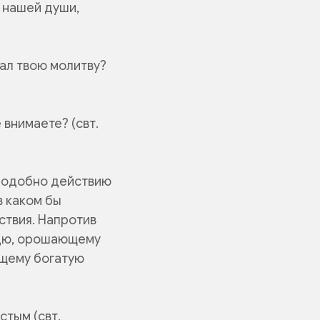
з нашей души,
шал твою молитву?
 внимаете? (свт.
 подобно действию
в каком бы
ствия. Напротив
ждю, орошающему
ющему богатую
стым (свт.