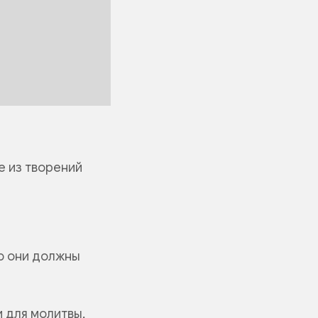
е из творений
ую они должны
и для молитвы,