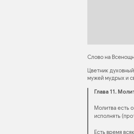
Слово на Всенощн
Цветник духовный
мужей мудрых и с
Глава 11. Моли
Молитва есть о
исполнять (прот
Есть
время вся