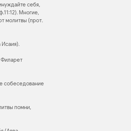
инуждайте себя,
ф.11:12). Многие,
т молитвы (прот.
 Исаия).
. Филарет
тое собеседование
литвы помни,
бя (Авва