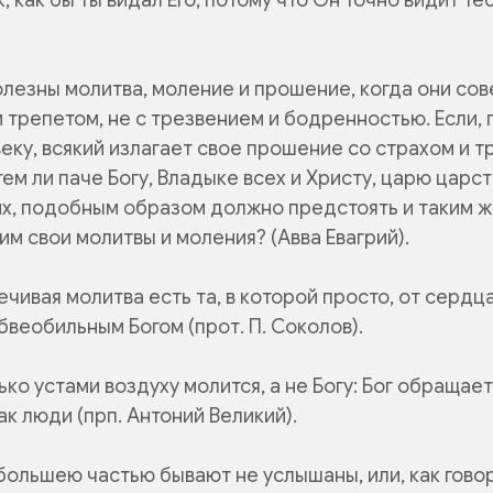
лезны молитва, моление и прошение, когда они со
и трепетом, не с трезвением и бодренностью. Если,
еку, всякий излагает свое прошение со страхом и т
тем ли паче Богу, Владыке всех и Христу, царю царс
х, подобным образом должно предстоять и таким 
им свои молитвы и моления? (Авва Евагрий).
чивая молитва есть та, в которой просто, от сердц
веобильным Богом (прот. П. Соколов).
ко устами воздуху молится, а не Богу: Бог обращает
как люди (прп. Антоний Великий).
ольшею частью бывают не услышаны, или, как говор