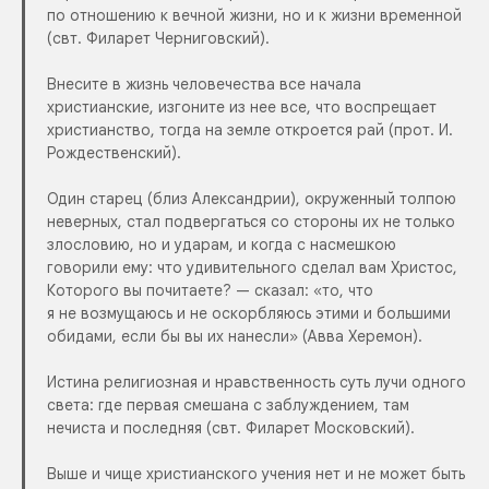
по отношению к вечной жизни, но и к жизни временной
(свт. Филарет Черниговский).
Внесите в жизнь человечества все начала
христианские, изгоните из нее все, что воспрещает
христианство, тогда на земле откроется рай (прот. И.
Рождественский).
Один старец (близ Александрии), окруженный толпою
неверных, стал подвергаться со стороны их не только
злословию, но и ударам, и когда с насмешкою
говорили ему: что удивительного сделал вам Христос,
Которого вы почитаете? — сказал: «то, что
я не возмущаюсь и не оскорбляюсь этими и большими
обидами, если бы вы их нанесли» (Авва Херемон).
Истина религиозная и нравственность суть лучи одного
света: где первая смешана с заблуждением, там
нечиста и последняя (свт. Филарет Московский).
Выше и чище христианского учения нет и не может быть