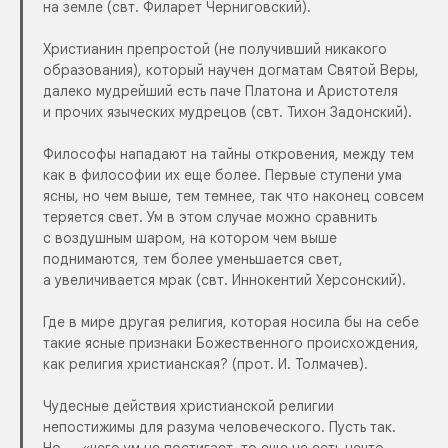
на земле (свт. Филарет Черниговский).
Христианин препростой (не получивший никакого
образования), который научен догматам Святой Веры,
далеко мудрейший есть паче Платона и Аристотеля
и прочих языческих мудрецов (свт. Тихон Задонский).
Философы нападают на
тайны откровения
, между тем
как в философии их еще более. Первые ступени ума
ясны, но чем выше, тем темнее, так что наконец совсем
теряется свет. Ум в этом случае можно сравнить
с воздушным шаром, на котором чем выше
поднимаются, тем более уменьшается свет,
а увеличивается мрак (свт. Иннокентий Херсонский).
Где в мире другая религия, которая носила бы на себе
такие ясные признаки Божественного происхождения,
как религия христианская? (прот. И. Толмачев).
Чудесные действия христианской религии
непостижимы для разума человеческого. Пусть так.