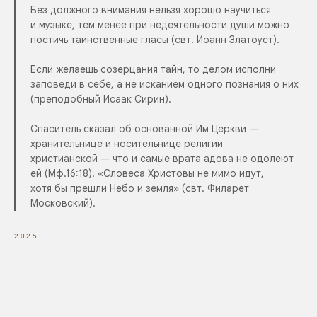
Без должного внимания нельзя хорошо научиться
и музыке, тем менее при недеятельности души можно
постичь таинственные гласы (свт. Иоанн Златоуст).
Если желаешь созерцания тайн, то делом исполни
заповеди в себе, а не исканием одного познания о них
(преподобный Исаак Сирин).
Спаситель сказал об основанной Им Церкви —
хранительнице и носительнице религии
христианской — что и самые
врата адова не одолеют
ей
(Мф.16:18). «Словеса Христовы не мимо идут,
хотя бы прешли Небо и земля» (свт. Филарет
Московский).
2025