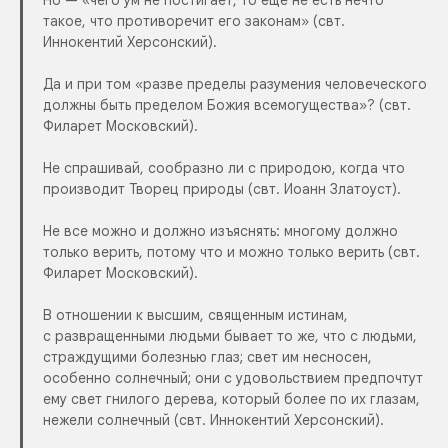
Но — «чего ум не постигает, то еще не есть нечто
такое, что противоречит его законам» (свт.
Иннокентий Херсонский).
Да и при том «разве пределы разумения человеческого
должны быть пределом Божия всемогущества»? (свт.
Филарет Московский).
Не спрашивай, сообразно ли с природою, когда что
производит Творец природы (свт. Иоанн Златоуст).
Не все можно и должно изъяснять: многому должно
только верить, потому что и можно только верить (свт.
Филарет Московский).
В отношении к высшим, священным истинам,
с развращенными людьми бывает то же, что с людьми,
страждущими болезнью глаз; свет им несносен,
особенно солнечный; они с удовольствием предпочтут
ему свет гнилого дерева, который более по их глазам,
нежели солнечный (свт. Иннокентий Херсонский).