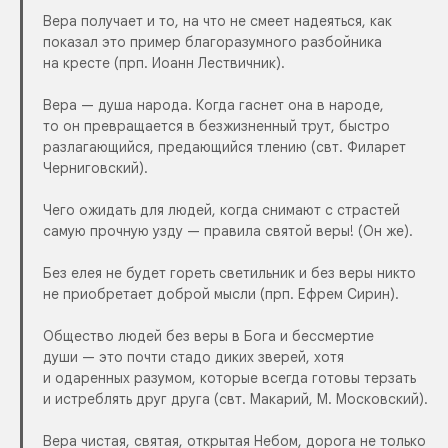
Вера получает и то, на что не смеет надеяться, как
показал это пример благоразумного разбойника
на кресте (прп. Иоанн Лествичник).
Вера — душа народа. Когда гаснет она в народе,
то он превращается в безжизненный трут, быстро
разлагающийся, предающийся тлению (свт. Филарет
Черниговский).
Чего ожидать для людей, когда снимают с страстей
самую прочную узду — правила святой веры! (Он же).
Без елея не будет гореть светильник и без веры никто
не приобретает доброй мысли (прп. Ефрем Сирин).
Общество людей без веры в Бога и бессмертие
души — это почти стадо диких зверей, хотя
и одаренных разумом, которые всегда готовы терзать
и истреблять друг друга (свт. Макарий, М. Московский).
Вера чистая, святая, открытая Небом, дорога не только