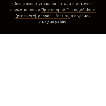
обязательно указание автора и источник
заимствования
Протоиерей Геннадий Фаст
(protoierej-gennadij-fast.ru)
в подписи
к медиафайлу.