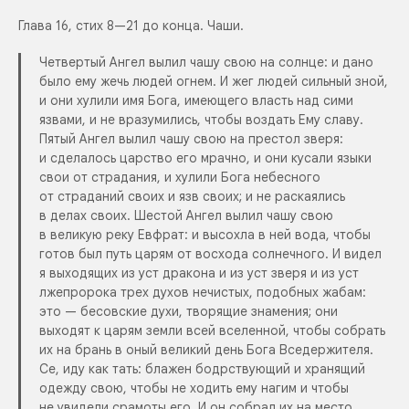
Глава 16, стих 8—21 до конца. Чаши.
Четвертый Ангел вылил чашу свою на солнце: и дано
было ему жечь людей огнем. И жег людей сильный зной,
и они хулили имя Бога, имеющего власть над сими
язвами, и не вразумились, чтобы воздать Ему славу.
Пятый Ангел вылил чашу свою на престол зверя:
и сделалось царство его мрачно, и они кусали языки
свои от страдания, и хулили Бога небесного
от страданий своих и язв своих; и не раскаялись
в делах своих. Шестой Ангел вылил чашу свою
в великую реку Евфрат: и высохла в ней вода, чтобы
готов был путь царям от восхода солнечного. И видел
я выходящих из уст дракона и из уст зверя и из уст
лжепророка трех духов нечистых, подобных жабам:
это — бесовские духи, творящие знамения; они
выходят к царям земли всей вселенной, чтобы собрать
их на брань в оный великий день Бога Вседержителя.
Се, иду как тать: блажен бодрствующий и хранящий
одежду свою, чтобы не ходить ему нагим и чтобы
не увидели срамоты его. И он собрал их на место,