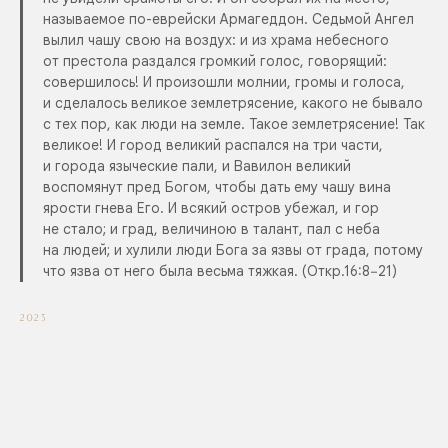
называемое по-еврейски Армагеддон. Седьмой Ангел
вылил чашу свою на воздух: и из храма небесного
от престола раздался громкий голос, говорящий:
совершилось! И произошли молнии, громы и голоса,
и сделалось великое землетрясение, какого не бывало
с тех пор, как люди на земле. Такое землетрясение! Так
великое! И город великий распался на три части,
и города языческие пали, и Вавилон великий
воспомянут пред Богом, чтобы дать ему чашу вина
ярости гнева Его. И всякий остров убежал, и гор
не стало; и град, величиною в талант, пал с неба
на людей; и хулили люди Бога за язвы от града, потому
что язва от него была весьма тяжкая. (Откр.16:8−21)
2023