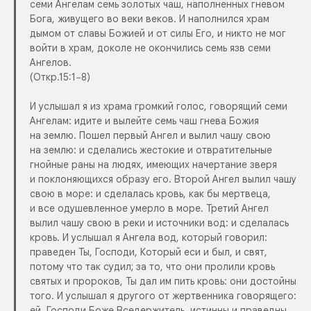
семи Ангелам семь золотых чаш, наполненных гневом
Бога, живущего во веки веков. И наполнился храм
дымом от славы Божией и от силы Его, и никто не мог
войти в храм, доколе не окончились семь язв семи
Ангелов.
(Откр.15:1−8)
И услышал я из храма громкий голос, говорящий семи
Ангелам: идите и вылейте семь чаш гнева Божия
на землю. Пошел первый Ангел и вылил чашу свою
на землю: и сделались жестокие и отвратительные
гнойные раны на людях, имеющих начертание зверя
и поклоняющихся образу его. Второй Ангел вылил чашу
свою в море: и сделалась кровь, как бы мертвеца,
и все одушевленное умерло в море. Третий Ангел
вылил чашу свою в реки и источники вод: и сделалась
кровь. И услышал я Ангела вод, который говорил:
праведен Ты, Господи, Который еси и был, и свят,
потому что так судил; за то, что они пролили кровь
святых и пророков, Ты дал им пить кровь: они достойны
того. И услышал я другого от жертвенника говорящего:
ей, Господи Боже Вседержитель, истинны и праведны