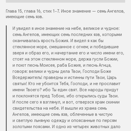
Глава 15, глава 16, стих 1−7. Иное знамение — семь Ангелов,
имеющие семь язв.
И увидел я иное знамение на небе, великое и чудное:
семь Ангелов, имеющих семь последних язв, которыми
оканчивалась ярость Божия. И видел я как бы
стеклянное море, смешанное с огнем; и победившие
зверя и образ его, и начертание его и число имени его,
стоят на этом стеклянном море, держа гусли Божии,
и поют песнь Моисея, раба Божия, и песнь Агнца,
говоря: велики и чудны дела Твои, Господи Боже
Вседержитель! праведны и истинны пути Твои, Царь
святых! Кто не убоится Тебя, Господи, и не прославит
имени Твоего? ибо Ты един свят. Все народы придут
и поклонятся пред Тобою, ибо открылись суды Твои.
И после сего я взглянул, и вот, отверзся храм скинии
свидетельства на небе. И вышли из храма семь
Ангелов, имеющие семь язв, облеченные в чистую
и светлую льняную одежду и опоясанные по персям
золотыми поясами. И одно из четырех животных дало