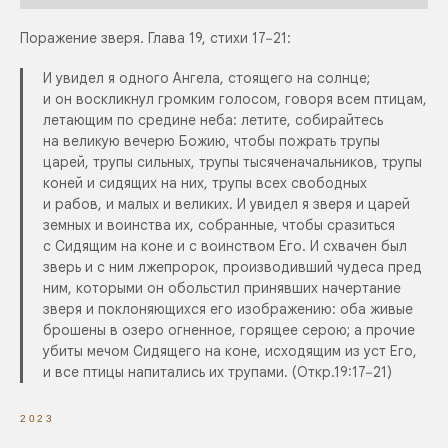
Поражение зверя. Глава 19, стихи 17−21:
И увидел я одного Ангела, стоящего на солнце;
и он воскликнул громким голосом, говоря всем птицам,
летающим по средине неба: летите, собирайтесь
на великую вечерю Божию, чтобы пожрать трупы
царей, трупы сильных, трупы тысяченачальников, трупы
коней и сидящих на них, трупы всех свободных
и рабов, и малых и великих. И увидел я зверя и царей
земных и воинства их, собранные, чтобы сразиться
с Сидящим на коне и с воинством Его. И схвачен был
зверь и с ним лжепророк, производивший чудеса пред
ним, которыми он обольстил принявших начертание
зверя и поклоняющихся его изображению: оба живые
брошены в озеро огненное, горящее серою; а прочие
убиты мечом Сидящего на коне, исходящим из уст Его,
и все птицы напитались их трупами. (Откр.19:17−21)
2023